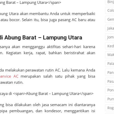
Binj
Col
pung Utara
akan membantu Anda untuk memperbaiki
Gen
tau bocor. Selain itu, bisa juga pasang AC baru atau
Jak
di Abung Barat – Lampung Utara
Jom
Ked
sanya akan mengganggu aktifitas sehari-hari karena
 Kegiatan kerja, rapat, bahkan beristirahat akan
Mak
Pal
nda melakukan perawatan rutin AC. Lalu kemana Anda
Pan
service AC
merupakan salah satu pihak yang bisa
Pas
watan rutin.
Pon
Pur
ng bisa dilakukan oleh jasa semacam ini diantaranya
Rog
pipa pembuangan, dan kondesor, menggantikan isi