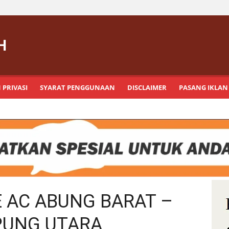
H
 PRIVASI
SYARAT PENGGUNAAN
DISCLAIMER
PASANG IKLAN
E AC ABUNG BARAT –
UNG UTARA