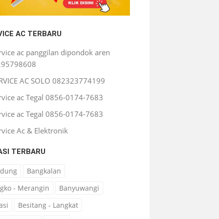
VICE AC TERBARU
rvice ac panggilan dipondok aren
295798608
RVICE AC SOLO 082323774199
rvice ac Tegal 0856-0174-7683
rvice ac Tegal 0856-0174-7683
rvice Ac & Elektronik
ASI TERBARU
ndung
Bangkalan
gko - Merangin
Banyuwangi
asi
Besitang - Langkat