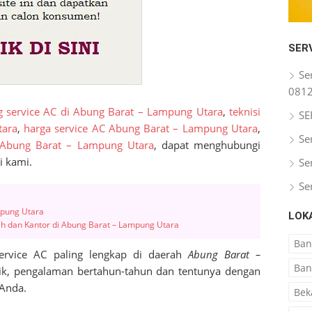
SER
Se
081
g service AC di Abung Barat – Lampung Utara
,
teknisi
SE
tara
,
harga service AC Abung Barat – Lampung Utara
,
Se
i Abung Barat – Lampung Utara
, dapat menghubungi
i kami.
Se
Se
mpung Utara
LOK
ah dan Kantor di Abung Barat – Lampung Utara
Ba
ervice AC paling lengkap di daerah
Abung Barat –
Ban
ik, pengalaman bertahun-tahun dan tentunya dengan
 Anda.
Bek