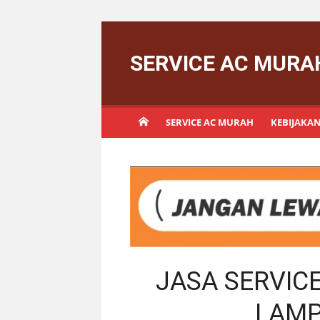
Skip
to
SERVICE AC MURA
content
SERVICE AC MURAH
KEBIJAKAN
JASA SERVIC
LAMP