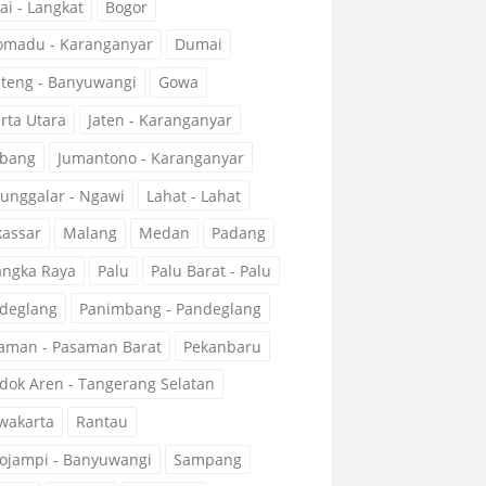
ai - Langkat
Bogor
omadu - Karanganyar
Dumai
teng - Banyuwangi
Gowa
arta Utara
Jaten - Karanganyar
bang
Jumantono - Karanganyar
unggalar - Ngawi
Lahat - Lahat
assar
Malang
Medan
Padang
angka Raya
Palu
Palu Barat - Palu
deglang
Panimbang - Pandeglang
aman - Pasaman Barat
Pekanbaru
dok Aren - Tangerang Selatan
wakarta
Rantau
ojampi - Banyuwangi
Sampang