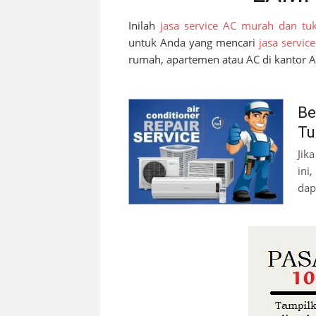
Inilah
jasa service AC murah dan tu
untuk Anda yang mencari
jasa servic
rumah, apartemen atau AC di kantor 
Be
Tu
Jik
ini
dap