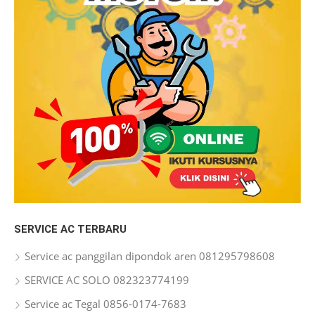
SERVICE AC TERBARU
Service ac panggilan dipondok aren 081295798608
SERVICE AC SOLO 082323774199
Service ac Tegal 0856-0174-7683