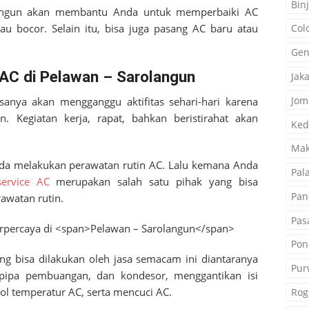
Binj
ngun
akan membantu Anda untuk memperbaiki AC
u bocor. Selain itu, bisa juga pasang AC baru atau
Col
Gen
AC di Pelawan – Sarolangun
Jak
Jom
sanya akan mengganggu aktifitas sehari-hari karena
 Kegiatan kerja, rapat, bahkan beristirahat akan
Ked
Mak
nda melakukan perawatan rutin AC. Lalu kemana Anda
Pal
service AC
merupakan salah satu pihak yang bisa
Pan
watan rutin.
Pas
Pon
ng bisa dilakukan oleh jasa semacam ini diantaranya
Pur
pipa pembuangan, dan kondesor, menggantikan isi
ol temperatur AC, serta mencuci AC.
Rog