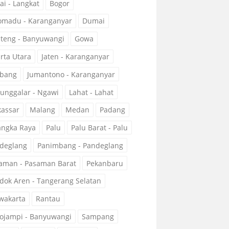
ai - Langkat
Bogor
omadu - Karanganyar
Dumai
teng - Banyuwangi
Gowa
arta Utara
Jaten - Karanganyar
bang
Jumantono - Karanganyar
unggalar - Ngawi
Lahat - Lahat
assar
Malang
Medan
Padang
angka Raya
Palu
Palu Barat - Palu
deglang
Panimbang - Pandeglang
aman - Pasaman Barat
Pekanbaru
dok Aren - Tangerang Selatan
wakarta
Rantau
ojampi - Banyuwangi
Sampang