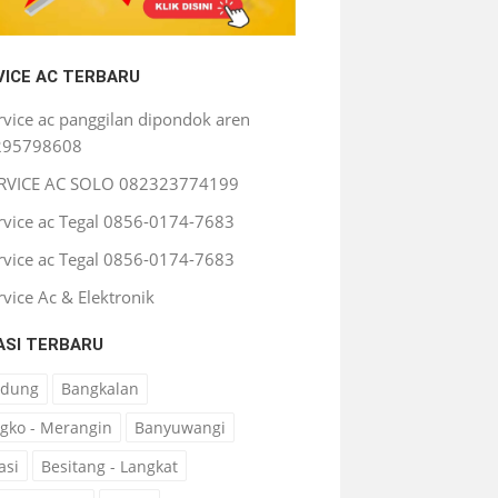
VICE AC TERBARU
rvice ac panggilan dipondok aren
295798608
RVICE AC SOLO 082323774199
rvice ac Tegal 0856-0174-7683
rvice ac Tegal 0856-0174-7683
rvice Ac & Elektronik
ASI TERBARU
ndung
Bangkalan
gko - Merangin
Banyuwangi
asi
Besitang - Langkat