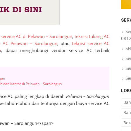
SER
Se
 service AC di Pelawan – Sarolangun
,
teknisi tukang AC
081
ce AC Pelawan – Sarolangun
, atau
teknisi service AC
SE
n
, dapat menghubungi vendor service AC terbaik
Se
Se
Se
gun
h dan Kantor di Pelawan – Sarolangun
LOK
ice AC paling lengkap di daerah
Pelawan – Sarolangun
Ba
bertahun-tahun dan tentunya dengan biaya service AC
Ban
Bek