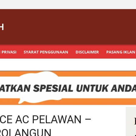
H
 PRIVASI
SYARAT PENGGUNAAN
DISCLAIMER
PASANG IKLAN
ICE AC PELAWAN –
ROLANGUN