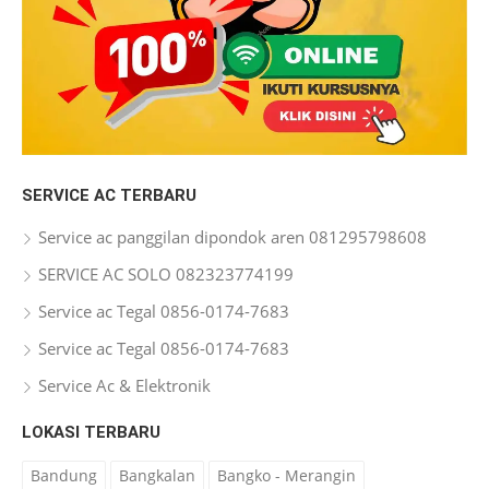
SERVICE AC TERBARU
Service ac panggilan dipondok aren 081295798608
SERVICE AC SOLO 082323774199
Service ac Tegal 0856-0174-7683
Service ac Tegal 0856-0174-7683
Service Ac & Elektronik
LOKASI TERBARU
Bandung
Bangkalan
Bangko - Merangin