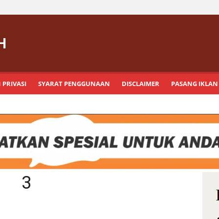
H
 PRIVASI
SYARAT PENGGUNAAN
DISCLAIMER
PASANG IKLAN
3