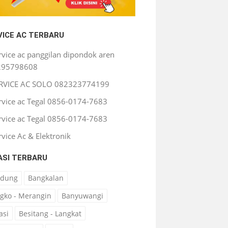
VICE AC TERBARU
rvice ac panggilan dipondok aren
295798608
RVICE AC SOLO 082323774199
rvice ac Tegal 0856-0174-7683
rvice ac Tegal 0856-0174-7683
rvice Ac & Elektronik
ASI TERBARU
ndung
Bangkalan
gko - Merangin
Banyuwangi
asi
Besitang - Langkat