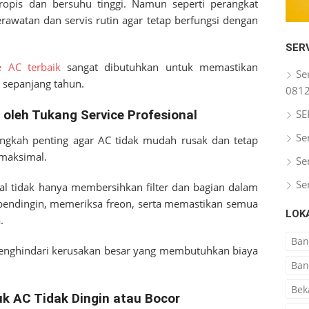
tropis dan bersuhu tinggi. Namun seperti perangkat
rawatan dan servis rutin agar tetap berfungsi dengan
SER
e AC terbaik
sangat dibutuhkan untuk memastikan
Se
 sepanjang tahun.
081
SE
oleh Tukang Service Profesional
Se
angkah penting agar AC tidak mudah rusak dan tetap
maksimal.
Se
Se
nal tidak hanya membersihkan filter dan bagian dalam
 pendingin, memeriksa freon, serta memastikan semua
LOK
.
Ba
menghindari kerusakan besar yang membutuhkan biaya
Ban
Bek
uk AC Tidak Dingin atau Bocor