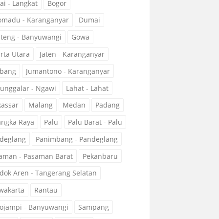
ai - Langkat
Bogor
omadu - Karanganyar
Dumai
teng - Banyuwangi
Gowa
arta Utara
Jaten - Karanganyar
bang
Jumantono - Karanganyar
unggalar - Ngawi
Lahat - Lahat
assar
Malang
Medan
Padang
angka Raya
Palu
Palu Barat - Palu
deglang
Panimbang - Pandeglang
aman - Pasaman Barat
Pekanbaru
dok Aren - Tangerang Selatan
wakarta
Rantau
ojampi - Banyuwangi
Sampang