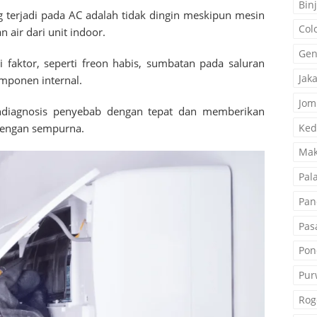
Binj
 terjadi pada AC adalah tidak dingin meskipun mesin
Col
 air dari unit indoor.
Gen
i faktor, seperti freon habis, sumbatan pada saluran
Jak
mponen internal.
Jom
ndiagnosis penyebab dengan tepat dan memberikan
Ked
 dengan sempurna.
Mak
Pal
Pan
Pas
Pon
Pur
Rog