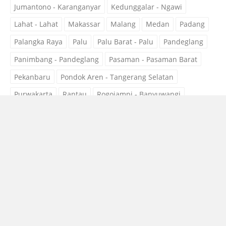
Jumantono - Karanganyar
Kedunggalar - Ngawi
Lahat - Lahat
Makassar
Malang
Medan
Padang
Palangka Raya
Palu
Palu Barat - Palu
Pandeglang
Panimbang - Pandeglang
Pasaman - Pasaman Barat
Pekanbaru
Pondok Aren - Tangerang Selatan
Purwakarta
Rantau
Rogojampi - Banyuwangi
Sampang
Sidoarjo
Subang
Surabaya
Surakarta
Tangerang
Tobelo - Halmahera Utara
Tobelo Barat - Halmahera Utara
Tobelo Selatan - Halmahera Utara
Tobelo Tengah - Halmahera Utara
Tobelo Timur - Halmahera Utara
Tobelo Utara - Halmahera Utara