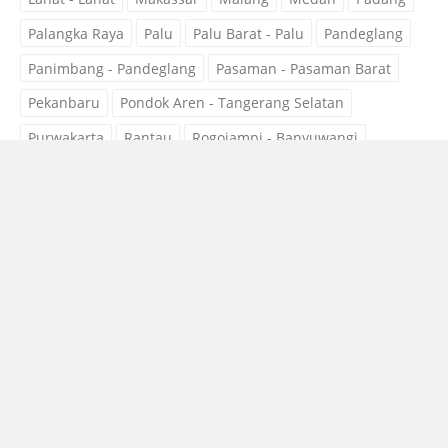
Palangka Raya
Palu
Palu Barat - Palu
Pandeglang
Panimbang - Pandeglang
Pasaman - Pasaman Barat
Pekanbaru
Pondok Aren - Tangerang Selatan
Purwakarta
Rantau
Rogojampi - Banyuwangi
Sampang
Sidoarjo
Subang
Surabaya
Surakarta
Tangerang
Tobelo - Halmahera Utara
Tobelo Barat - Halmahera Utara
Tobelo Selatan - Halmahera Utara
Tobelo Tengah - Halmahera Utara
Tobelo Timur - Halmahera Utara
Tobelo Utara - Halmahera Utara