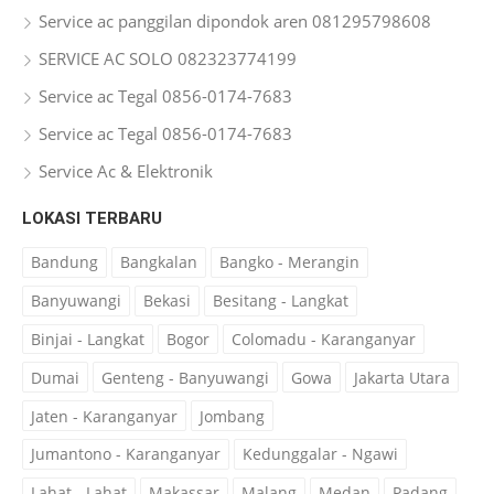
Service ac panggilan dipondok aren 081295798608
SERVICE AC SOLO 082323774199
Service ac Tegal 0856-0174-7683
Service ac Tegal 0856-0174-7683
Service Ac & Elektronik
LOKASI TERBARU
Bandung
Bangkalan
Bangko - Merangin
Banyuwangi
Bekasi
Besitang - Langkat
Binjai - Langkat
Bogor
Colomadu - Karanganyar
Dumai
Genteng - Banyuwangi
Gowa
Jakarta Utara
Jaten - Karanganyar
Jombang
Jumantono - Karanganyar
Kedunggalar - Ngawi
Lahat - Lahat
Makassar
Malang
Medan
Padang