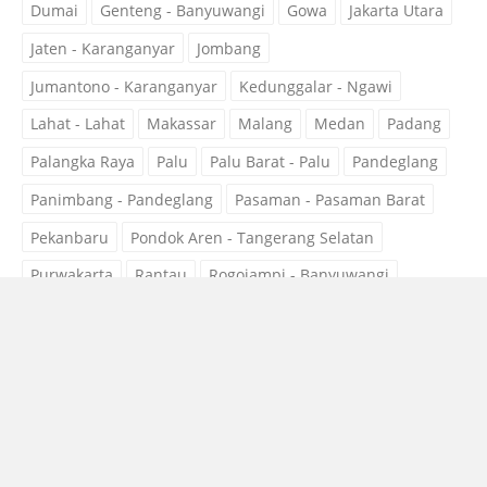
Dumai
Genteng - Banyuwangi
Gowa
Jakarta Utara
Jaten - Karanganyar
Jombang
Jumantono - Karanganyar
Kedunggalar - Ngawi
Lahat - Lahat
Makassar
Malang
Medan
Padang
Palangka Raya
Palu
Palu Barat - Palu
Pandeglang
Panimbang - Pandeglang
Pasaman - Pasaman Barat
Pekanbaru
Pondok Aren - Tangerang Selatan
Purwakarta
Rantau
Rogojampi - Banyuwangi
Sampang
Sidoarjo
Subang
Surabaya
Surakarta
Tangerang
Tobelo - Halmahera Utara
Tobelo Barat - Halmahera Utara
Tobelo Selatan - Halmahera Utara
Tobelo Tengah - Halmahera Utara