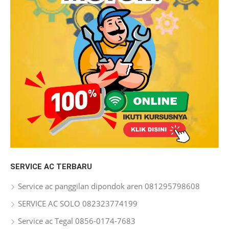
SERVICE AC TERBARU
Service ac panggilan dipondok aren 081295798608
SERVICE AC SOLO 082323774199
Service ac Tegal 0856-0174-7683