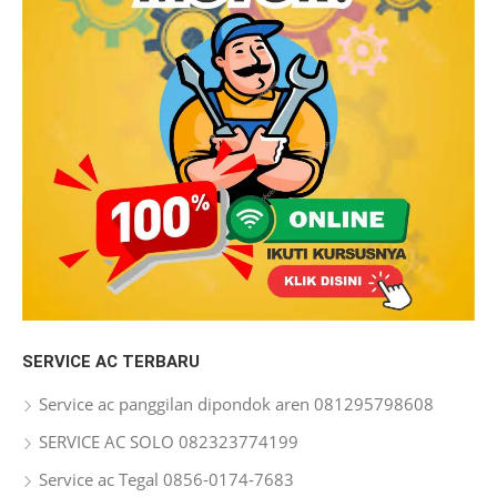
SERVICE AC TERBARU
Service ac panggilan dipondok aren 081295798608
SERVICE AC SOLO 082323774199
Service ac Tegal 0856-0174-7683