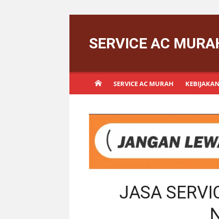
Skip
to
SERVICE AC MURA
content
SERVICE AC MURAH
KEBIJAKAN
JASA SERVIC