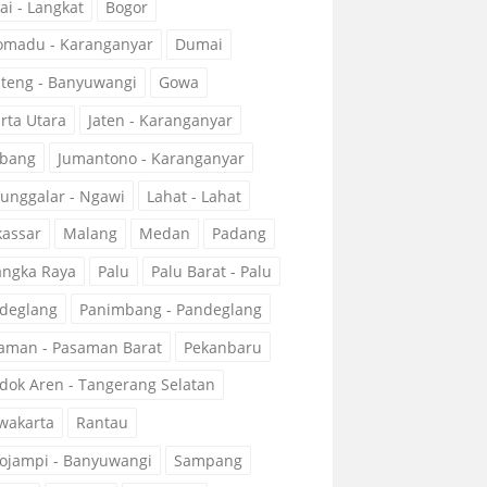
ai - Langkat
Bogor
omadu - Karanganyar
Dumai
teng - Banyuwangi
Gowa
arta Utara
Jaten - Karanganyar
bang
Jumantono - Karanganyar
unggalar - Ngawi
Lahat - Lahat
assar
Malang
Medan
Padang
angka Raya
Palu
Palu Barat - Palu
deglang
Panimbang - Pandeglang
aman - Pasaman Barat
Pekanbaru
dok Aren - Tangerang Selatan
wakarta
Rantau
ojampi - Banyuwangi
Sampang