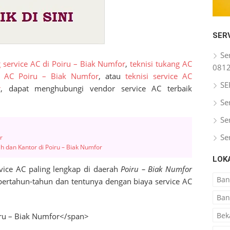
SER
Se
 service AC di Poiru – Biak Numfor
,
teknisi tukang AC
081
e AC Poiru – Biak Numfor
, atau
teknisi service AC
SE
r
, dapat menghubungi vendor service AC terbaik
Se
Se
Se
r
h dan Kantor di Poiru – Biak Numfor
LOK
vice AC paling lengkap di daerah
Poiru – Biak Numfor
Ba
bertahun-tahun dan tentunya dengan biaya service AC
Ban
Bek