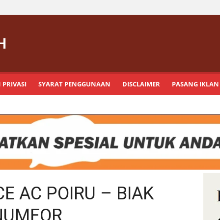
H
 PRIVASI
SYARAT PENGGUNAAN
DISCLAIMER
PASANG IKLAN
E AC POIRU – BIAK
NUMFOR