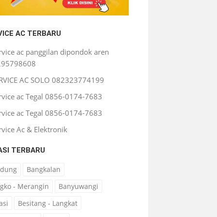
VICE AC TERBARU
rvice ac panggilan dipondok aren
295798608
RVICE AC SOLO 082323774199
rvice ac Tegal 0856-0174-7683
rvice ac Tegal 0856-0174-7683
rvice Ac & Elektronik
ASI TERBARU
ndung
Bangkalan
gko - Merangin
Banyuwangi
asi
Besitang - Langkat