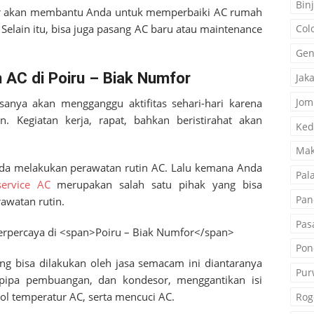
Binj
r
akan membantu Anda untuk memperbaiki AC rumah
 Selain itu, bisa juga pasang AC baru atau maintenance
Col
Gen
 AC di Poiru – Biak Numfor
Jak
Jom
sanya akan mengganggu aktifitas sehari-hari karena
 Kegiatan kerja, rapat, bahkan beristirahat akan
Ked
Mak
nda melakukan perawatan rutin AC. Lalu kemana Anda
Pal
service AC
merupakan salah satu pihak yang bisa
Pan
watan rutin.
Pas
Pon
ng bisa dilakukan oleh jasa semacam ini diantaranya
Pur
pipa pembuangan, dan kondesor, menggantikan isi
ol temperatur AC, serta mencuci AC.
Rog