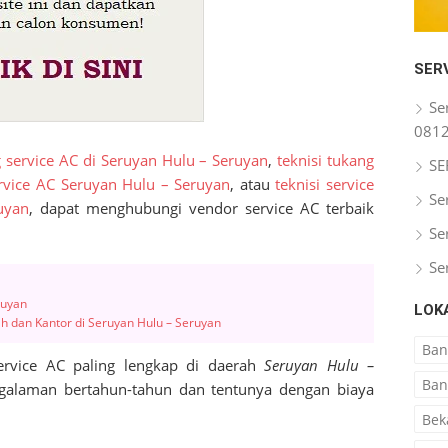
SER
Se
081
 service AC di Seruyan Hulu – Seruyan
,
teknisi tukang
SE
rvice AC Seruyan Hulu – Seruyan
, atau
teknisi service
Se
uyan
, dapat menghubungi vendor service AC terbaik
Se
Se
ruyan
LOK
h dan Kantor di Seruyan Hulu – Seruyan
Ba
ervice AC paling lengkap di daerah
Seruyan Hulu –
Ban
galaman bertahun-tahun dan tentunya dengan biaya
Bek