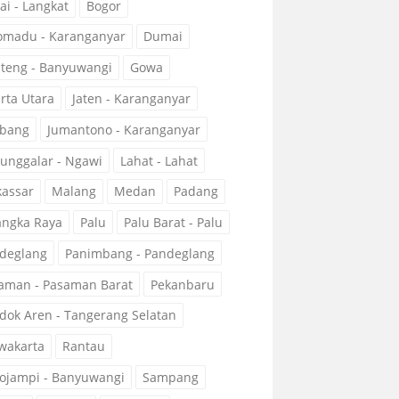
ai - Langkat
Bogor
omadu - Karanganyar
Dumai
teng - Banyuwangi
Gowa
arta Utara
Jaten - Karanganyar
bang
Jumantono - Karanganyar
unggalar - Ngawi
Lahat - Lahat
assar
Malang
Medan
Padang
angka Raya
Palu
Palu Barat - Palu
deglang
Panimbang - Pandeglang
aman - Pasaman Barat
Pekanbaru
dok Aren - Tangerang Selatan
wakarta
Rantau
ojampi - Banyuwangi
Sampang