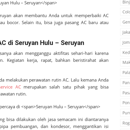
Binj
Col
eruyan
akan membantu Anda untuk memperbaiki AC
Gen
u bocor. Selain itu, bisa juga pasang AC baru atau
Jak
AC di Seruyan Hulu – Seruyan
Jom
Ked
sanya akan mengganggu aktifitas sehari-hari karena
 Kegiatan kerja, rapat, bahkan beristirahat akan
Mak
Pal
nda melakukan perawatan rutin AC. Lalu kemana Anda
Pan
service AC
merupakan salah satu pihak yang bisa
Pas
watan rutin.
Pon
Pur
ng bisa dilakukan oleh jasa semacam ini diantaranya
Rog
pipa pembuangan, dan kondesor, menggantikan isi