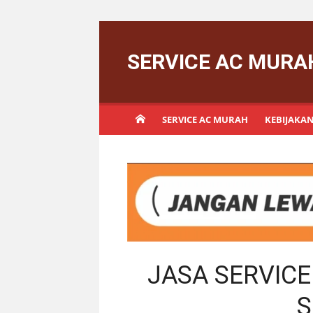
Skip
to
SERVICE AC MURA
content
SERVICE AC MURAH
KEBIJAKAN
JASA SERVICE
S