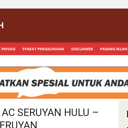
H
 PRIVASI
SYARAT PENGGUNAAN
DISCLAIMER
PASANG IKLAN
 AC SERUYAN HULU –
ERUYAN