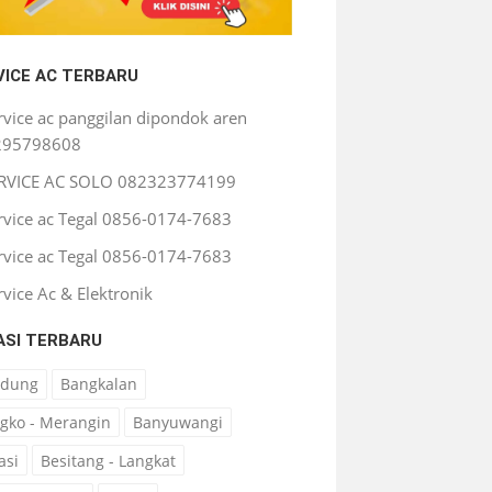
VICE AC TERBARU
rvice ac panggilan dipondok aren
295798608
RVICE AC SOLO 082323774199
rvice ac Tegal 0856-0174-7683
rvice ac Tegal 0856-0174-7683
rvice Ac & Elektronik
ASI TERBARU
ndung
Bangkalan
gko - Merangin
Banyuwangi
asi
Besitang - Langkat