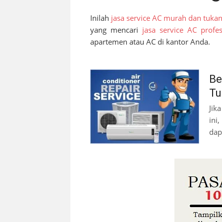
Inilah
jasa service AC murah dan tuka
yang mencari
jasa service AC profes
apartemen atau AC di kantor Anda.
Be
Tu
Jik
ini
dap