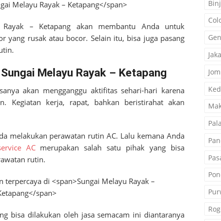
Binj
Col
 Rayak – Ketapang
akan membantu Anda untuk
Gen
yang rusak atau bocor. Selain itu, bisa juga pasang
tin.
Jak
 Sungai Melayu Rayak – Ketapang
Jom
Ked
sanya akan mengganggu aktifitas sehari-hari karena
 Kegiatan kerja, rapat, bahkan beristirahat akan
Mak
Pal
nda melakukan perawatan rutin AC. Lalu kemana Anda
Pan
service AC
merupakan salah satu pihak yang bisa
Pas
watan rutin.
Pon
Pur
Rog
ng bisa dilakukan oleh jasa semacam ini diantaranya