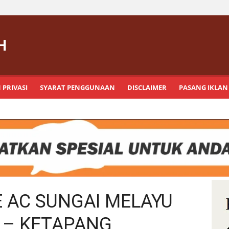
H
 PRIVASI
SYARAT PENGGUNAAN
DISCLAIMER
PASANG IKLAN
E AC SUNGAI MELAYU
 – KETAPANG