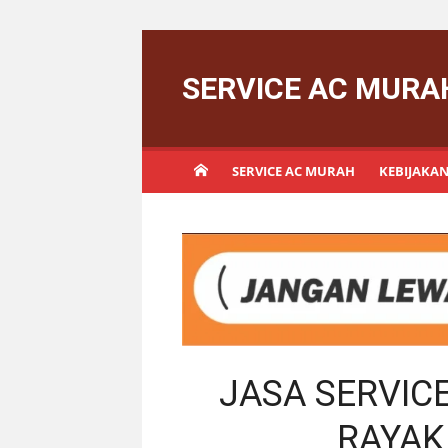
Skip
to
SERVICE AC MURA
content
SERVICE AC MURAH
KEBIJAKAN
JASA SERVIC
RAYAK