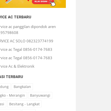
VICE AC TERBARU
rvice ac panggilan dipondok aren
295798608
RVICE AC SOLO 082323774199
rvice ac Tegal 0856-0174-7683
rvice ac Tegal 0856-0174-7683
rvice Ac & Elektronik
ASI TERBARU
ndung
Bangkalan
gko - Merangin
Banyuwangi
asi
Besitang - Langkat