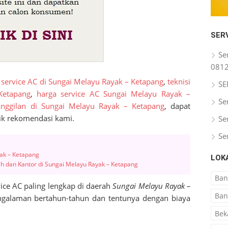
SER
Se
081
 service AC di Sungai Melayu Rayak – Ketapang
,
teknisi
SE
Ketapang
,
harga service AC Sungai Melayu Rayak –
Se
panggilan di Sungai Melayu Rayak – Ketapang
, dapat
ik rekomendasi kami.
Se
Se
yak – Ketapang
LOK
h dan Kantor di Sungai Melayu Rayak – Ketapang
Ba
ice AC paling lengkap di daerah
Sungai Melayu Rayak –
Ban
ngalaman bertahun-tahun dan tentunya dengan biaya
Bek