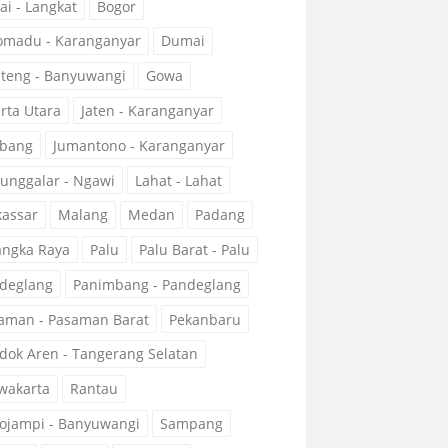
ai - Langkat
Bogor
omadu - Karanganyar
Dumai
teng - Banyuwangi
Gowa
arta Utara
Jaten - Karanganyar
bang
Jumantono - Karanganyar
unggalar - Ngawi
Lahat - Lahat
assar
Malang
Medan
Padang
angka Raya
Palu
Palu Barat - Palu
deglang
Panimbang - Pandeglang
aman - Pasaman Barat
Pekanbaru
dok Aren - Tangerang Selatan
wakarta
Rantau
ojampi - Banyuwangi
Sampang