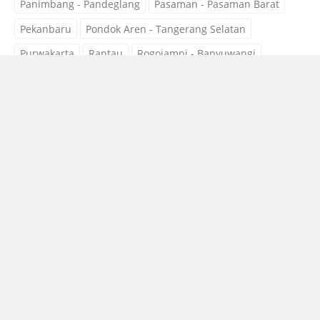
Panimbang - Pandeglang
Pasaman - Pasaman Barat
Pekanbaru
Pondok Aren - Tangerang Selatan
Purwakarta
Rantau
Rogojampi - Banyuwangi
Sampang
Sidoarjo
Subang
Surabaya
Surakarta
Tangerang
Tobelo - Halmahera Utara
Tobelo Barat - Halmahera Utara
Tobelo Selatan - Halmahera Utara
Tobelo Tengah - Halmahera Utara
Tobelo Timur - Halmahera Utara
Tobelo Utara - Halmahera Utara
© 2026 SERVICE AC MURAH