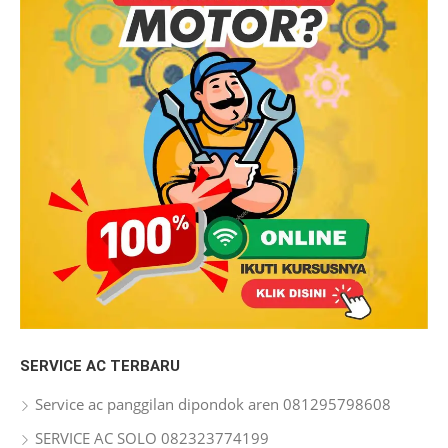
SERVICE AC TERBARU
Service ac panggilan dipondok aren 081295798608
SERVICE AC SOLO 082323774199