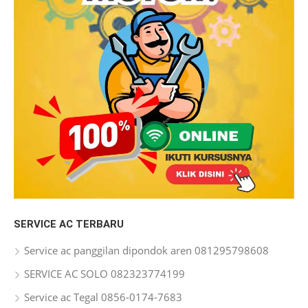
SERVICE AC TERBARU
Service ac panggilan dipondok aren 081295798608
SERVICE AC SOLO 082323774199
Service ac Tegal 0856-0174-7683