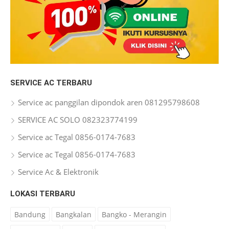
SERVICE AC TERBARU
Service ac panggilan dipondok aren 081295798608
SERVICE AC SOLO 082323774199
Service ac Tegal 0856-0174-7683
Service ac Tegal 0856-0174-7683
Service Ac & Elektronik
LOKASI TERBARU
Bandung
Bangkalan
Bangko - Merangin